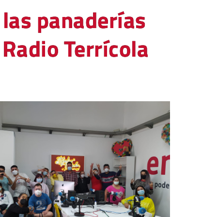
 las panaderías
 Radio Terrícola