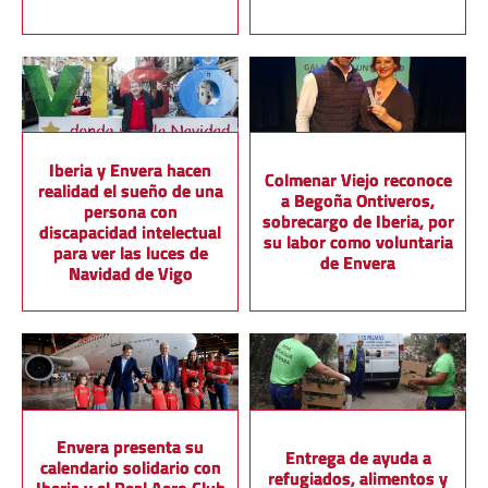
Iberia y Envera hacen
Colmenar Viejo reconoce
realidad el sueño de una
a Begoña Ontiveros,
persona con
sobrecargo de Iberia, por
discapacidad intelectual
su labor como voluntaria
para ver las luces de
de Envera
Navidad de Vigo
Envera presenta su
Entrega de ayuda a
calendario solidario con
refugiados, alimentos y