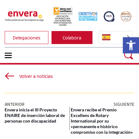
ASOCIACIÓN 
ENVERA ES UNA 
ONG ACREDITADA 
POR LA FUNDACIÓN 
LEALTAD
Ab
Delegaciones
Colabora
Volver a noticias
ANTERIOR
SIGUIENTE
Envera inicia el III Proyecto
Envera recibe el Premio
ENAIRE de inserción laboral de
Excellens de Rotary
personas con discapacidad
International por su
«permanente e histórico
compromiso con la integración»