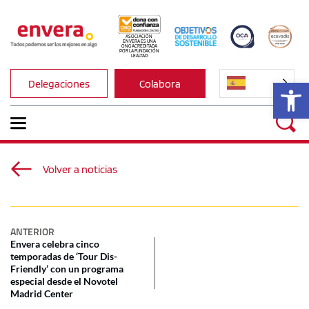
ASOCIACIÓN 
ENVERA ES UNA 
ONG ACREDITADA 
POR LA FUNDACIÓN 
LEALTAD
Ab
Delegaciones
Colabora
Volver a noticias
ANTERIOR
Envera celebra cinco
temporadas de ‘Tour Dis-
Friendly’ con un programa
especial desde el Novotel
Madrid Center