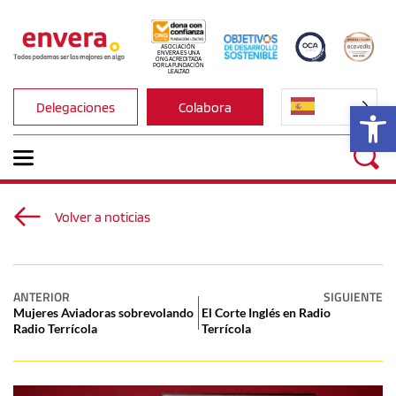
ASOCIACIÓN 
ENVERA ES UNA 
ONG ACREDITADA 
POR LA FUNDACIÓN 
LEALTAD
Ab
Delegaciones
Colabora
Volver a noticias
ANTERIOR
SIGUIENTE
Mujeres Aviadoras sobrevolando
El Corte Inglés en Radio
Radio Terrícola
Terrícola