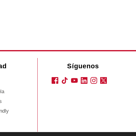
ad
Síguenos
la
s
ndly