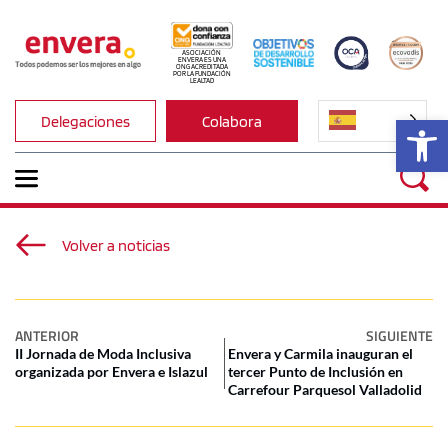
ASOCIACIÓN 
ENVERA ES UNA 
ONG ACREDITADA 
POR LA FUNDACIÓN 
LEALTAD
Ab
Delegaciones
Colabora
Volver a noticias
ANTERIOR
SIGUIENTE
II Jornada de Moda Inclusiva
Envera y Carmila inauguran el
organizada por Envera e Islazul
tercer Punto de Inclusión en
Carrefour Parquesol Valladolid