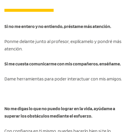
Si no me entero y no entiendo, préstame más atención.
Ponme delante junto al profesor, explícamelo y pondré más
atención.
Si me cuesta comunicarme con mis compañeros, enséñame.
Dame herramientas para poder interactuar con mis amigos.
No me digas lo que no puedo lograr en la vida, ayúdame a
superar los obstáculos mediante el esfuerzo.
Con confianza en ti mismo, puedes hacerlo bien si te lo