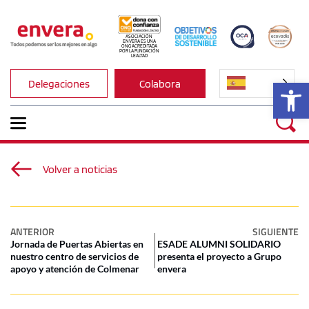
ASOCIACIÓN 
ENVERA ES UNA 
ONG ACREDITADA 
POR LA FUNDACIÓN 
LEALTAD
Ab
Delegaciones
Colabora
Volver a noticias
ANTERIOR
SIGUIENTE
Jornada de Puertas Abiertas en
ESADE ALUMNI SOLIDARIO
nuestro centro de servicios de
presenta el proyecto a Grupo
apoyo y atención de Colmenar
envera