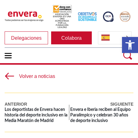
ASOCIACIÓN 
ENVERA ES UNA 
ONG 
ACREDITADA 
POR LA 
FUNDACIÓN 
LEALTAD
Ab
Delegaciones
Colabora
Volver a noticias
ANTERIOR
SIGUIENTE
Los deportistas de Envera hacen
Envera e Iberia reciben al Equipo
historia del deporte inclusivo en la
Paralímpico y celebran 30 años
Media Maratón de Madrid
de deporte inclusivo