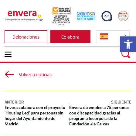
ASOCIACIÓN 
ENVERA ES UNA 
ONG ACREDITADA 
POR LA FUNDACIÓN 
LEALTAD
Ab
Delegaciones
Colabora
Volver a noticias
ANTERIOR
SIGUIENTE
Envera colabora con el proyecto
Envera da empleo a 75 personas
‘Housing Led’ para personas sin
con discapacidad gracias al
hogar del Ayuntamiento de
programa Incorpora de la
Madrid
Fundación «la Caixa»