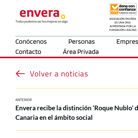
ASOCIACIÓN ENVERA 
ES UNA ONG 
ACREDITADA POR LA 
FUNDACIÓN LEALTAD
Conócenos
Personas
Empres
Contacto
Área Privada
Volver a noticias
ANTERIOR
Envera recibe la distinción ‘Roque Nublo’ 
Canaria en el ámbito social