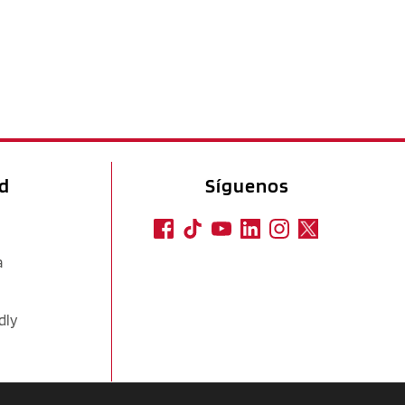
ad
Síguenos
a
dly