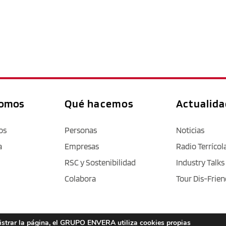
somos
Qué hacemos
Actualid
os
Personas
Noticias
a
Empresas
Radio Terrícol
RSC y Sostenibilidad
Industry Talks
Colabora
Tour Dis-Frien
nistrar la página, el GRUPO ENVERA utiliza cookies propias
Aviso legal
 / 
Política de privacidad 
/ 
Cookies
 / 
Accesibilidad