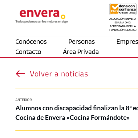
ASOCIACIÓN ENVERA 
ES UNA ONG 
ACREDITADA POR LA 
FUNDACIÓN LEALTAD
Conócenos
Personas
Empres
Contacto
Área Privada
Volver a noticias
ANTERIOR
Alumnos con discapacidad finalizan la 8ª e
Cocina de Envera «Cocina Formándote»