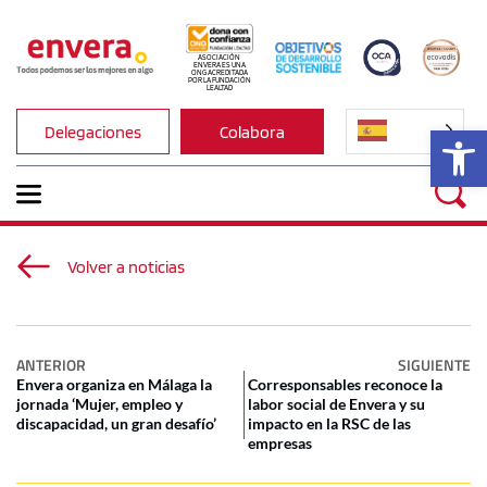
ASOCIACIÓN 
ENVERA ES UNA 
ONG ACREDITADA 
POR LA FUNDACIÓN 
LEALTAD
Ab
Delegaciones
Colabora
Volver a noticias
ANTERIOR
SIGUIENTE
Envera organiza en Málaga la
Corresponsables reconoce la
jornada ‘Mujer, empleo y
labor social de Envera y su
discapacidad, un gran desafío’
impacto en la RSC de las
empresas