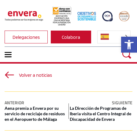
ASOCIACIÓN 
ENVERA ES UNA 
ONG ACREDITADA 
POR LA FUNDACIÓN 
LEALTAD
Ab
Delegaciones
Colabora
Volver a noticias
ANTERIOR
SIGUIENTE
Aena premia a Envera por su
La Dirección de Programas de
servicio de reciclaje de residuos
Iberia visita el Centro Integral de
en el Aeropuerto de Málaga
Discapacidad de Envera