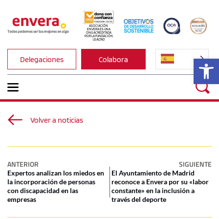
ASOCIACIÓN 
ENVERA ES UNA 
ONG ACREDITADA 
POR LA FUNDACIÓN 
LEALTAD
Ab
Delegaciones
Colabora
Volver a noticias
ANTERIOR
SIGUIENTE
Expertos analizan los miedos en
El Ayuntamiento de Madrid
la incorporación de personas
reconoce a Envera por su «labor
con discapacidad en las
constante» en la inclusión a
empresas
través del deporte