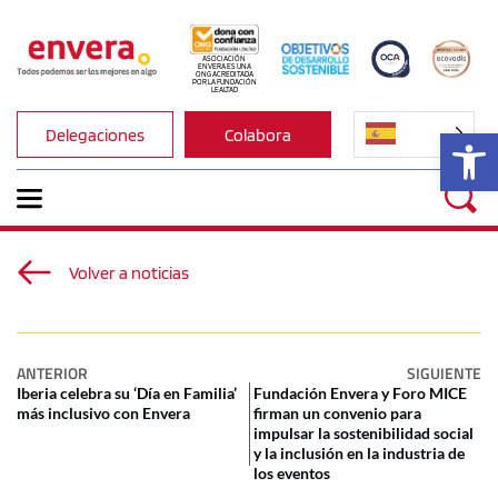
ASOCIACIÓN 
ENVERA ES UNA 
ONG ACREDITADA 
POR LA FUNDACIÓN 
LEALTAD
Ab
Delegaciones
Colabora
Volver a noticias
ANTERIOR
SIGUIENTE
Iberia celebra su ‘Día en Familia’
Fundación Envera y Foro MICE
más inclusivo con Envera
firman un convenio para
impulsar la sostenibilidad social
y la inclusión en la industria de
los eventos