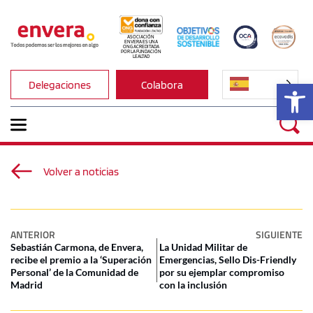
ASOCIACIÓN 
ENVERA ES UNA 
ONG ACREDITADA 
POR LA FUNDACIÓN 
LEALTAD
Ab
Delegaciones
Colabora
Volver a noticias
ANTERIOR
SIGUIENTE
Sebastián Carmona, de Envera,
La Unidad Militar de
recibe el premio a la ‘Superación
Emergencias, Sello Dis-Friendly
Personal’ de la Comunidad de
por su ejemplar compromiso
Madrid
con la inclusión