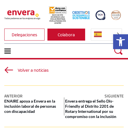
ASOCIACIÓN 
ENVERA ES UNA 
ONG ACREDITADA 
POR LA FUNDACIÓN 
LEALTAD
Ab
Delegaciones
Colabora
Volver a noticias
ANTERIOR
SIGUIENTE
ENAIRE apoya a Envera en la
Envera entrega el Sello Dis-
inclusión laboral de personas
Friendly al Distrito 2201 de
con discapacidad
Rotary International por su
compromiso con la inclusión