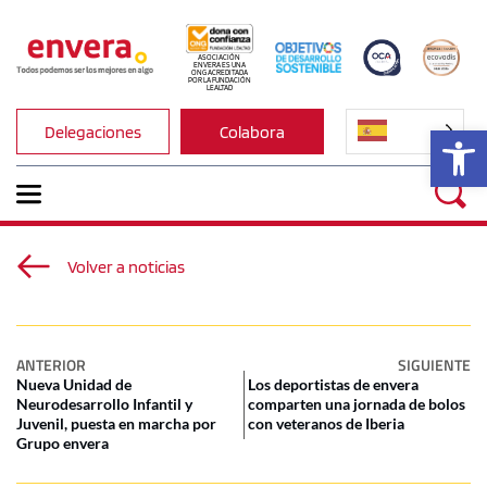
ASOCIACIÓN 
ENVERA ES UNA 
ONG ACREDITADA 
POR LA FUNDACIÓN 
LEALTAD
Ab
Delegaciones
Colabora
Volver a noticias
ANTERIOR
SIGUIENTE
Nueva Unidad de
Los deportistas de envera
Neurodesarrollo Infantil y
comparten una jornada de bolos
Juvenil, puesta en marcha por
con veteranos de Iberia
Grupo envera