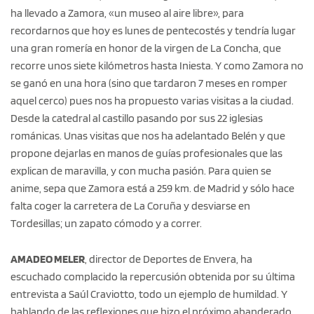
ha llevado a Zamora, «un museo al aire libre», para
recordarnos que hoy es lunes de pentecostés y tendría lugar
una gran romería en honor de la virgen de La Concha, que
recorre unos siete kilómetros hasta Iniesta. Y como Zamora no
se ganó en una hora (sino que tardaron 7 meses en romper
aquel cerco) pues nos ha propuesto varias visitas a la ciudad.
Desde la catedral al castillo pasando por sus 22 iglesias
románicas. Unas visitas que nos ha adelantado Belén y que
propone dejarlas en manos de guías profesionales que las
explican de maravilla, y con mucha pasión. Para quien se
anime, sepa que Zamora está a 259 km. de Madrid y sólo hace
falta coger la carretera de La Coruña y desviarse en
Tordesillas; un zapato cómodo y a correr.
AMADEO MELER
, director de Deportes de Envera, ha
escuchado complacido la repercusión obtenida por su última
entrevista a Saúl Craviotto, todo un ejemplo de humildad. Y
hablando de las reflexiones que hizo el próximo abanderado