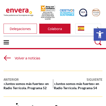
ASOCIACIÓN 
ENVERA ES UNA 
ONG ACREDITADA 
POR LA FUNDACIÓN 
LEALTAD
Ab
Delegaciones
Colabora
Volver a noticias
ANTERIOR
SIGUIENTE
«Juntos somos más fuertes» en
«Juntos somos más fuertes» en
Radio Terrícola. Programa 52
Radio Terrícola. Programa 54