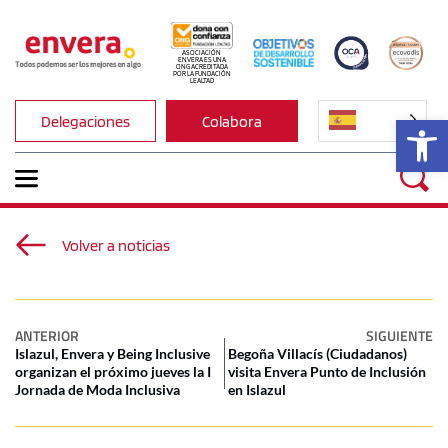
ASOCIACIÓN 
ENVERA ES UNA 
ONG ACREDITADA 
POR LA FUNDACIÓN 
LEALTAD
Ab
Delegaciones
Colabora
Volver a noticias
ANTERIOR
SIGUIENTE
Islazul, Envera y Being Inclusive
Begoña Villacís (Ciudadanos)
organizan el próximo jueves la I
visita Envera Punto de Inclusión
Jornada de Moda Inclusiva
en Islazul