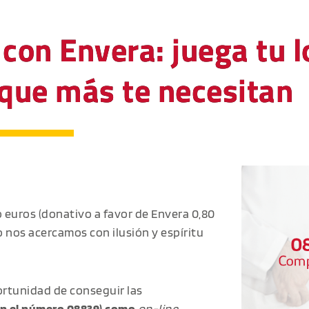
 con Envera: juega tu 
 que más te necesitan
o euros (donativo a favor de Envera 0,80
o nos acercamos con ilusión y espíritu
ortunidad de conseguir las
on el número 08839) como
on-line