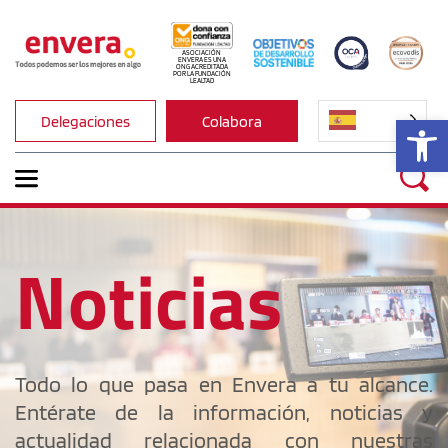
ASOCIACIÓN 
ENVERA ES UNA 
ONG ACREDITADA 
POR LA FUNDACIÓN 
LEALTAD
Ab
Delegaciones
Colabora
Noticias
Todo lo que pasa en Envera a tu alcance. 
Entérate de la información, noticias y 
actualidad relacionada con nuestras 