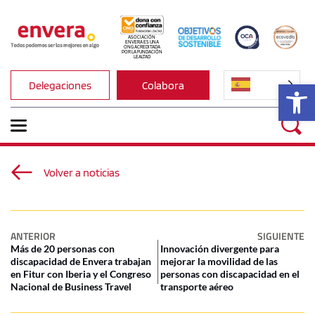
ASOCIACIÓN 
ENVERA ES UNA 
ONG ACREDITADA 
POR LA FUNDACIÓN 
LEALTAD
Ab
Delegaciones
Colabora
Volver a noticias
ANTERIOR
SIGUIENTE
Más de 20 personas con
Innovación divergente para
discapacidad de Envera trabajan
mejorar la movilidad de las
en Fitur con Iberia y el Congreso
personas con discapacidad en el
Nacional de Business Travel
transporte aéreo