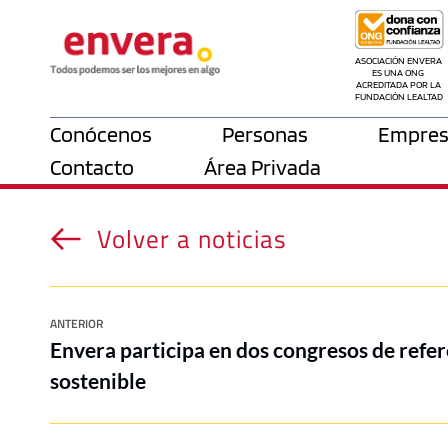
ASOCIACIÓN ENVERA 
ES UNA ONG 
ACREDITADA POR LA 
FUNDACIÓN LEALTAD
Conócenos
Personas
Empres
Contacto
Área Privada
Volver a noticias
ANTERIOR
Envera participa en dos congresos de refe
sostenible