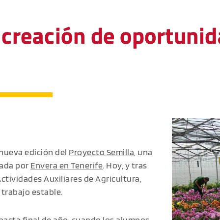
 creación de oportunid
 nueva edición del
Proyecto Semilla
, una
sada por
Envera en Tenerife
. Hoy, y tras
Actividades Auxiliares de Agricultura,
trabajo estable.
 hasta final de año, cuando los alumnos