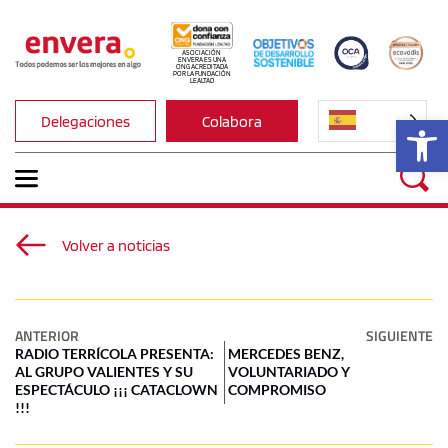
ASOCIACIÓN 
ENVERA ES UNA 
ONG ACREDITADA 
POR LA FUNDACIÓN 
LEALTAD
Ab
Delegaciones
Colabora
Volver a noticias
ANTERIOR
SIGUIENTE
RADIO TERRÍCOLA PRESENTA:
MERCEDES BENZ,
AL GRUPO VALIENTES Y SU
VOLUNTARIADO Y
ESPECTÁCULO ¡¡¡ CATACLOWN
COMPROMISO
!!!