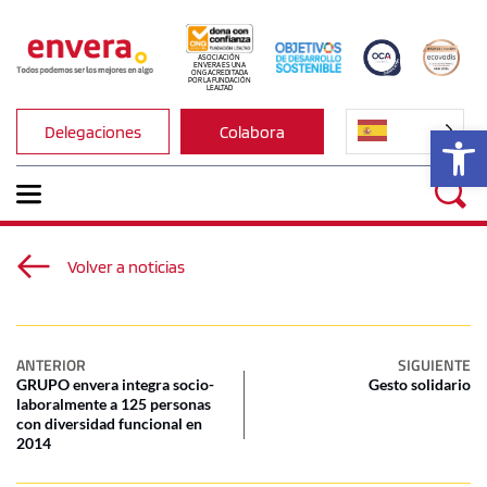
ASOCIACIÓN 
ENVERA ES UNA 
ONG ACREDITADA 
POR LA FUNDACIÓN 
LEALTAD
Ab
Delegaciones
Colabora
Volver a noticias
ANTERIOR
SIGUIENTE
GRUPO envera integra socio-
Gesto solidario
laboralmente a 125 personas
con diversidad funcional en
2014