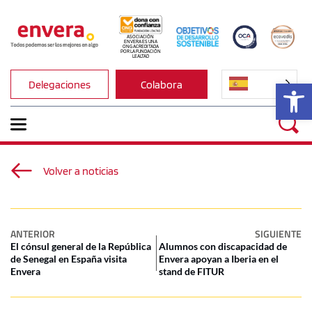
ASOCIACIÓN 
ENVERA ES UNA 
ONG ACREDITADA 
POR LA FUNDACIÓN 
LEALTAD
Ab
Delegaciones
Colabora
Volver a noticias
ANTERIOR
SIGUIENTE
El cónsul general de la República
Alumnos con discapacidad de
de Senegal en España visita
Envera apoyan a Iberia en el
Envera
stand de FITUR