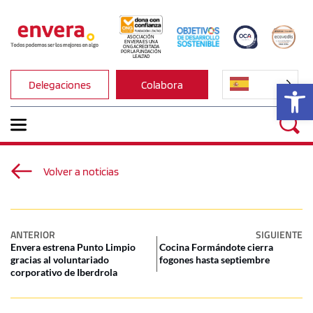
ASOCIACIÓN 
ENVERA ES UNA 
ONG ACREDITADA 
POR LA FUNDACIÓN 
LEALTAD
Ab
Delegaciones
Colabora
Volver a noticias
ANTERIOR
SIGUIENTE
Envera estrena Punto Limpio
Cocina Formándote cierra
gracias al voluntariado
fogones hasta septiembre
corporativo de Iberdrola