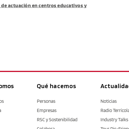
d de actuación en centros educativos y
somos
Qué hacemos
Actualid
os
Personas
Noticias
a
Empresas
Radio Terrícol
RSC y Sostenibilidad
Industry Talks
Colabora
Tour Dis-Frien