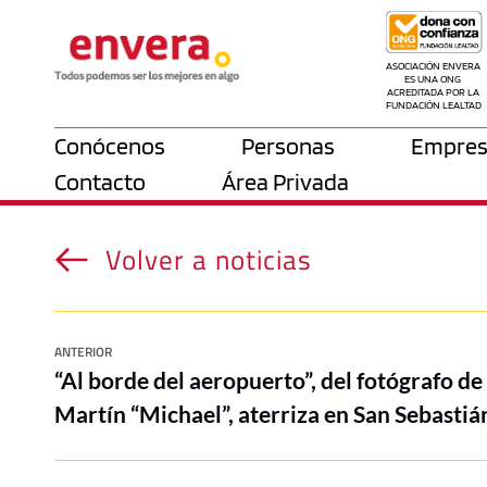
ASOCIACIÓN ENVERA 
ES UNA ONG 
ACREDITADA POR LA 
FUNDACIÓN LEALTAD
Conócenos
Personas
Empres
Contacto
Área Privada
Volver a noticias
ANTERIOR
“Al borde del aeropuerto”, del fotógrafo d
Martín “Michael”, aterriza en San Sebastiá