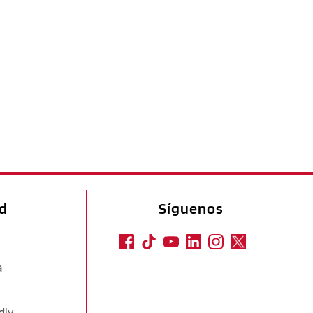
ad
Síguenos
a
dly