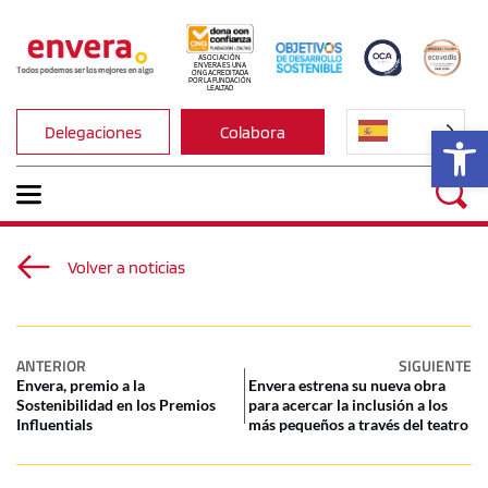
ASOCIACIÓN 
ENVERA ES UNA 
ONG ACREDITADA 
POR LA FUNDACIÓN 
LEALTAD
Ab
Delegaciones
Colabora
Volver a noticias
ANTERIOR
SIGUIENTE
Envera, premio a la
Envera estrena su nueva obra
Sostenibilidad en los Premios
para acercar la inclusión a los
Influentials
más pequeños a través del teatro