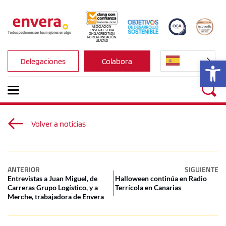
ASOCIACIÓN 
ENVERA ES UNA 
ONG ACREDITADA 
POR LA FUNDACIÓN 
LEALTAD
Ab
Delegaciones
Colabora
Volver a noticias
ANTERIOR
SIGUIENTE
Entrevistas a Juan Miguel, de
Halloween continúa en Radio
Carreras Grupo Logístico, y a
Terrícola en Canarias
Merche, trabajadora de Envera