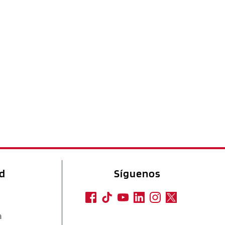
ad
Síguenos
a