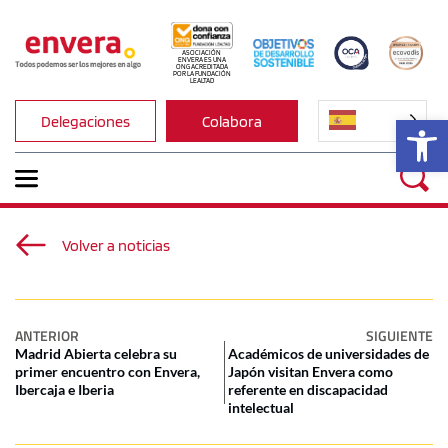
ASOCIACIÓN 
ENVERA ES UNA 
ONG ACREDITADA 
POR LA FUNDACIÓN 
LEALTAD
Ab
Delegaciones
Colabora
Volver a noticias
ANTERIOR
SIGUIENTE
Madrid Abierta celebra su
Académicos de universidades de
primer encuentro con Envera,
Japón visitan Envera como
Ibercaja e Iberia
referente en discapacidad
intelectual