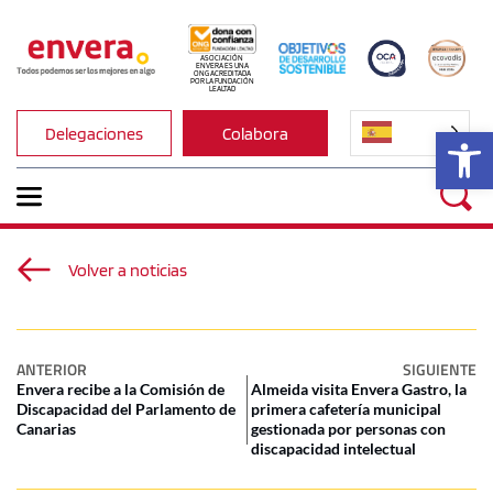
ASOCIACIÓN 
ENVERA ES UNA 
ONG ACREDITADA 
POR LA FUNDACIÓN 
LEALTAD
Ab
Delegaciones
Colabora
Volver a noticias
ANTERIOR
SIGUIENTE
Envera recibe a la Comisión de
Almeida visita Envera Gastro, la
Discapacidad del Parlamento de
primera cafetería municipal
Canarias
gestionada por personas con
discapacidad intelectual