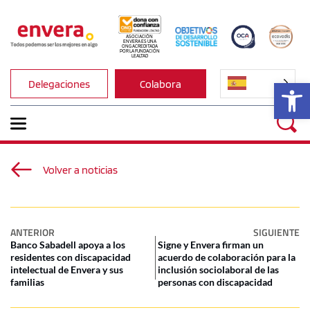
ASOCIACIÓN 
ENVERA ES UNA 
ONG ACREDITADA 
POR LA FUNDACIÓN 
LEALTAD
Ab
Delegaciones
Colabora
Volver a noticias
ANTERIOR
SIGUIENTE
Banco Sabadell apoya a los
Signe y Envera firman un
residentes con discapacidad
acuerdo de colaboración para la
intelectual de Envera y sus
inclusión sociolaboral de las
familias
personas con discapacidad