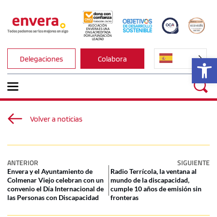
ASOCIACIÓN 
ENVERA ES UNA 
ONG ACREDITADA 
POR LA FUNDACIÓN 
LEALTAD
Ab
Delegaciones
Colabora
Volver a noticias
ANTERIOR
SIGUIENTE
Envera y el Ayuntamiento de
Radio Terrícola, la ventana al
Colmenar Viejo celebran con un
mundo de la discapacidad,
convenio el Día Internacional de
cumple 10 años de emisión sin
las Personas con Discapacidad
fronteras