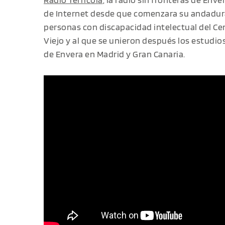
de Internet desde que comenzara su andadura
personas con discapacidad intelectual del C
Viejo y al que se unieron después los estudi
de Envera en Madrid y Gran Canaria.