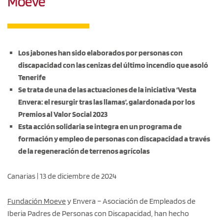
Moeve
Los jabones han sido elaborados por personas con
discapacidad con las cenizas del último incendio que asoló
Tenerife
Se trata de una de las actuaciones de la iniciativa ‘Vesta
Envera: el resurgir tras las llamas’, galardonada por los
Premios al Valor Social 2023
Esta acción solidaria se integra en un programa de
formación y empleo de personas con discapacidad a través
de la regeneración de terrenos agrícolas
Canarias | 13 de diciembre de 2024
Fundación Moeve
y Envera – Asociación de Empleados de
Iberia Padres de Personas con Discapacidad, han hecho