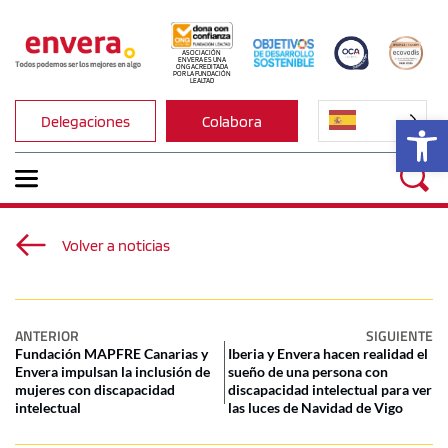
ASOCIACIÓN 
ENVERA ES UNA 
ONG ACREDITADA 
POR LA FUNDACIÓN 
LEALTAD
Ab
Delegaciones
Colabora
Volver a noticias
ANTERIOR
SIGUIENTE
Fundación MAPFRE Canarias y
Iberia y Envera hacen realidad el
Envera impulsan la inclusión de
sueño de una persona con
mujeres con discapacidad
discapacidad intelectual para ver
intelectual
las luces de Navidad de Vigo