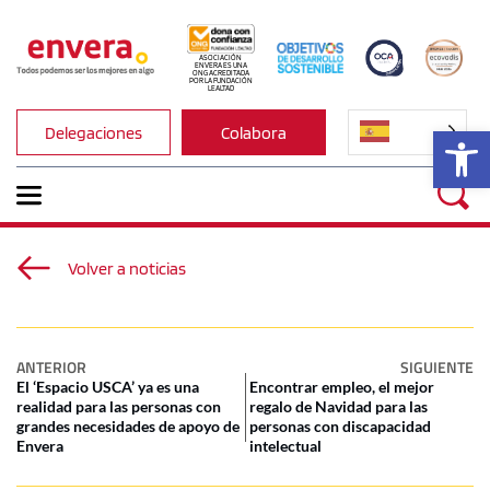
ASOCIACIÓN 
ENVERA ES UNA 
ONG ACREDITADA 
POR LA FUNDACIÓN 
LEALTAD
Ab
Delegaciones
Colabora
Volver a noticias
ANTERIOR
SIGUIENTE
El ‘Espacio USCA’ ya es una
Encontrar empleo, el mejor
realidad para las personas con
regalo de Navidad para las
grandes necesidades de apoyo de
personas con discapacidad
Envera
intelectual