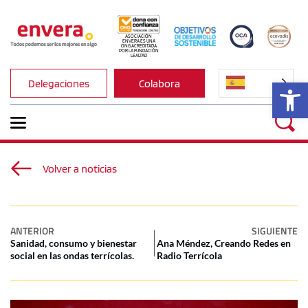
ASOCIACIÓN 
ENVERA ES UNA 
ONG ACREDITADA 
POR LA FUNDACIÓN 
LEALTAD
Ab
Delegaciones
Colabora
Volver a noticias
ANTERIOR
SIGUIENTE
Sanidad, consumo y bienestar
Ana Méndez, Creando Redes en
social en las ondas terrícolas.
Radio Terrícola