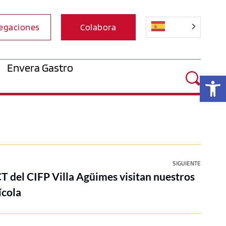
egaciones
Colabora
Envera Gastro
Ab
SIGUIENTE
 del CIFP Villa Agüimes visitan nuestros
ícola