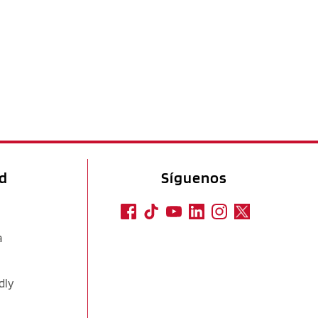
ad
Síguenos
a
dly