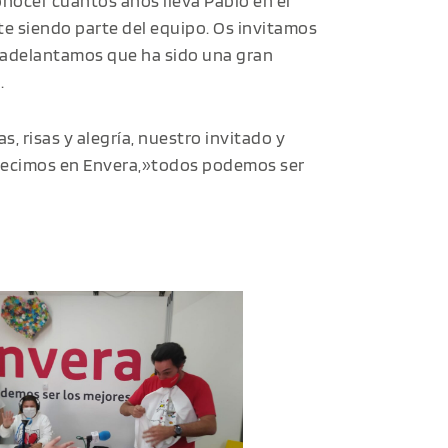
onocer cuántos años lleva Pablo en el
te siendo parte del equipo. Os invitamos
s adelantamos que ha sido una gran
.
s, risas y alegría, nuestro invitado y
decimos en Envera,»todos podemos ser