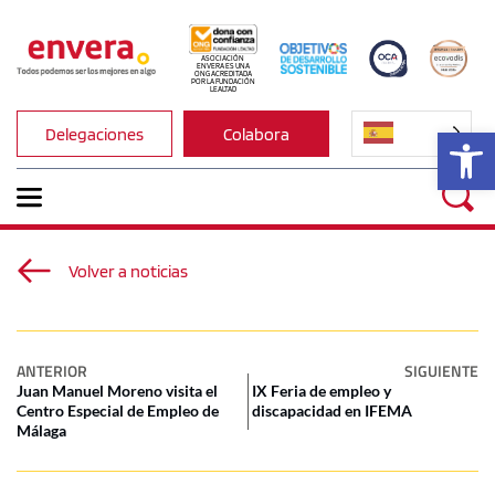
ASOCIACIÓN 
ENVERA ES UNA 
ONG ACREDITADA 
POR LA FUNDACIÓN 
LEALTAD
Ab
Delegaciones
Colabora
Volver a noticias
ANTERIOR
SIGUIENTE
Juan Manuel Moreno visita el
IX Feria de empleo y
Centro Especial de Empleo de
discapacidad en IFEMA
Málaga