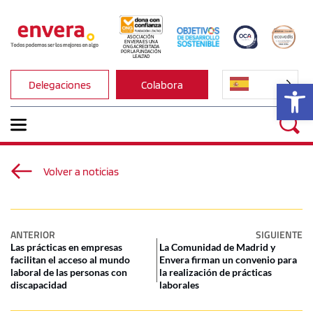
ASOCIACIÓN 
ENVERA ES UNA 
ONG ACREDITADA 
POR LA FUNDACIÓN 
LEALTAD
Ab
Delegaciones
Colabora
Volver a noticias
ANTERIOR
SIGUIENTE
Las prácticas en empresas
La Comunidad de Madrid y
facilitan el acceso al mundo
Envera firman un convenio para
laboral de las personas con
la realización de prácticas
discapacidad
laborales