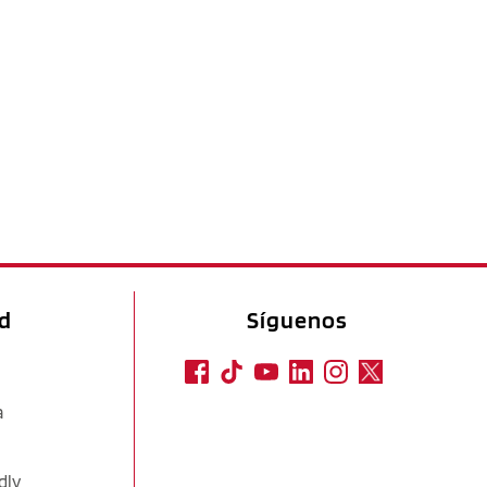
ad
Síguenos
a
dly