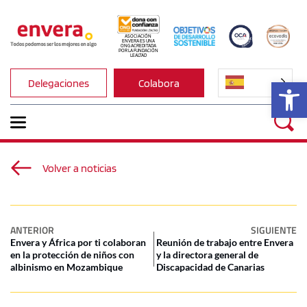
ASOCIACIÓN 
ENVERA ES UNA 
ONG ACREDITADA 
POR LA FUNDACIÓN 
LEALTAD
Ab
Delegaciones
Colabora
Volver a noticias
ANTERIOR
SIGUIENTE
Envera y África por ti colaboran
Reunión de trabajo entre Envera
en la protección de niños con
y la directora general de
albinismo en Mozambique
Discapacidad de Canarias