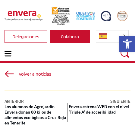
ASOCIACIÓN 
ENVERA ES UNA 
ONG ACREDITADA 
POR LA FUNDACIÓN 
LEALTAD
Ab
Delegaciones
Colabora
Volver a noticias
ANTERIOR
SIGUIENTE
Los alumnos de Agrojardín
Envera estrena WEB con el nivel
Envera donan 80 kilos de
‘Triple A’ de accesibilidad
alimentos ecológicos a Cruz Roja
en Tenerife