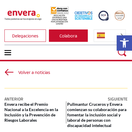
ASOCIACIÓN 
ENVERA ES UNA 
ONG ACREDITADA 
POR LA FUNDACIÓN 
LEALTAD
Ab
Delegaciones
Colabora
Volver a noticias
ANTERIOR
SIGUIENTE
Envera recibe el Premio
Pullmantur Cruceros y Envera
Nacional a la Excelencia en la
comienzan su colaboración para
Inclusión y la Prevención de
fomentar la inclusión social y
Riesgos Laborales
laboral de personas con
discapacidad intelectual